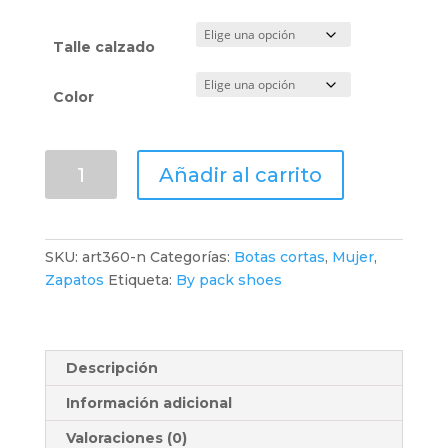
Talle calzado
Color
Bota
Añadir al carrito
corta
tipo
Borcego.
Negro
SKU:
art360-n
Categorías:
Botas cortas
,
Mujer
,
cantidad
Zapatos
Etiqueta:
By pack shoes
Descripción
Información adicional
Valoraciones (0)