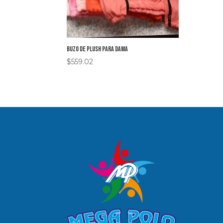
Buzo de plush para dama
$
559.02