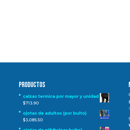
Productos
calzas termica por mayor y unidad
$
713.90
ojotas de adultos (por bulto)
$
3,085.50
ojotas de niñ@s(por bulto)