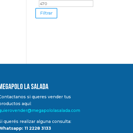
mínimo
máximo
Filtrar
MEGAPOLO LA SALADA
Contactanos si queres vender tus
productos aquí:
quierovender@megapololasalada.com
Si querés realizar alguna consulta:
Whatsapp: 11 2228 3133