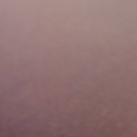
SolutionsLo
Estimados amigos. En el siguiente link
encontrarán información y
recomendaciones del Ministerio de Salud
sobre: Qué podemos hacer para cuidarnos?
Qué medidas está tomando el gobierno?
Teléfonos y contactos útilesInforme diario
Todo encontrado en Ministerio de...