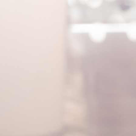
SolutionsLo
Estimados clientes,de acuerdo a las
disposiciones del DNU 297/2020 de
Aislamiento social, preventivo y obligatorio,
los predios de La Salada en Lomas de
Zamora (Buenos Aires) y Santa Rosa
(Mendoza), permanecerán
cerrados.Confiamos en que las medidas
adoptadas nos...