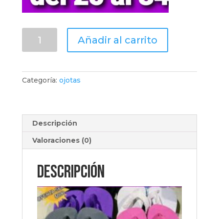
ojotas
Añadir al carrito
de
niñ@s(por
bulto)
cantidad
Categoría:
ojotas
Descripción
Valoraciones (0)
Descripción