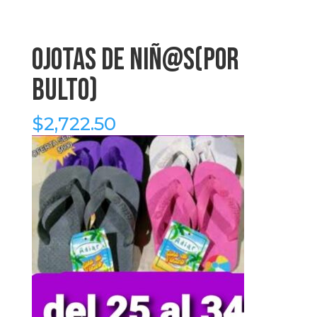
ojotas de niñ@s(por
bulto)
$
2,722.50