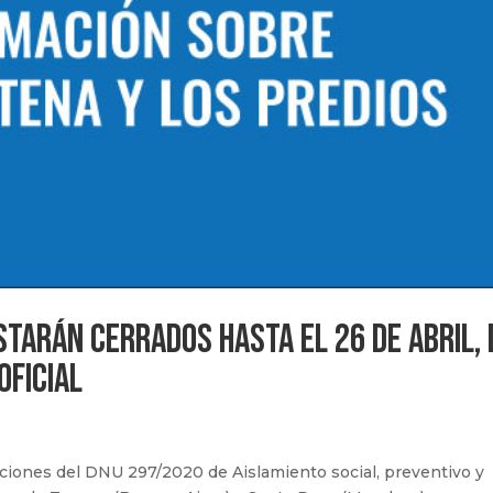
starán cerrados hasta el 26 de abril, 
oficial
iciones del DNU 297/2020 de Aislamiento social, preventivo y