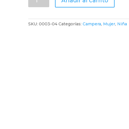
Añadir al carrito
Parka
Nena
cantidad
SKU:
0003-04
Categorías:
Campera
,
Mujer
,
Niña