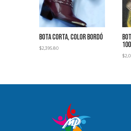
Bota corta, color bordó
Bot
10
$
2,395.80
$
2,