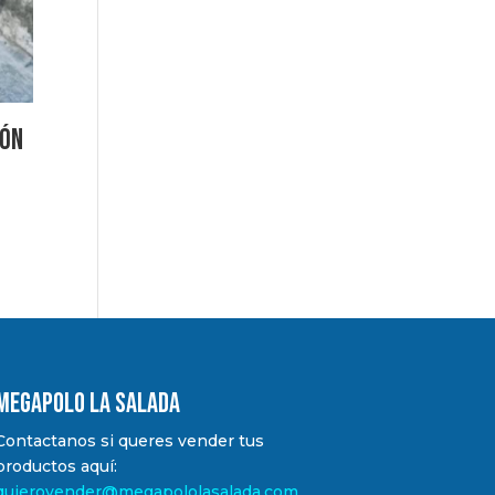
rón
MEGAPOLO LA SALADA
Contactanos si queres vender tus
productos aquí:
quierovender@megapololasalada.com