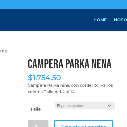
HOME
NOSO
ena
Campera Parka Nena
$
1,754.50
Campera Parka niña, con corderito. Varios
colores.Talle del 4 al 14.
Talle
Campera