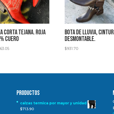
a corta tejana. Roja
Bota de lluvia, cintu
0% Cuero
desmontable.
063.05
$
931.70
Productos
calzas termica por mayor y unidad
$
713.90