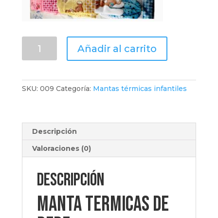
manta
Añadir al carrito
termica
de
bebe
cantidad
SKU:
009
Categoría:
Mantas térmicas infantiles
Descripción
Valoraciones (0)
Descripción
manta termicas de