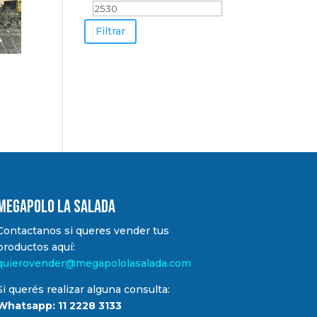
mínimo
máximo
Filtrar
MEGAPOLO LA SALADA
Contactanos si queres vender tus
productos aquí:
quierovender@megapololasalada.com
Si querés realizar alguna consulta:
Whatsapp: 11 2228 3133