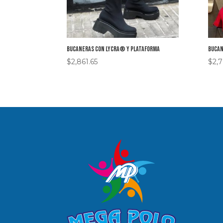
Bucaneras con Lycra® y plataforma
Bucan
$
2,861.65
$
2,7