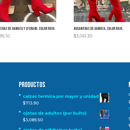
eras de gamuza y Lycra®, color rojo.
Bucaneras de gamuza, color rojo.
95.10
$
3,061.30
Productos
calzas termica por mayor y unidad
$
713.90
ojotas de adultos (por bulto)
$
3,085.50
ojotas de niñ@s(por bulto)