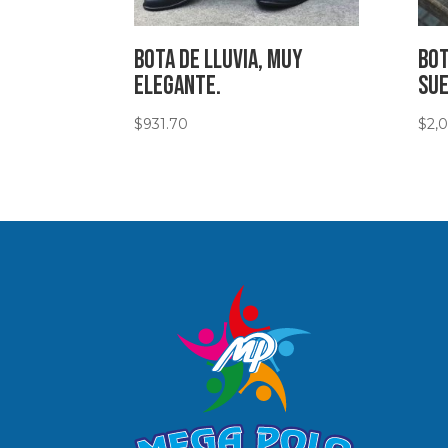
Bota de lluvia, muy
Bot
elegante.
Sue
$
931.70
$
2,