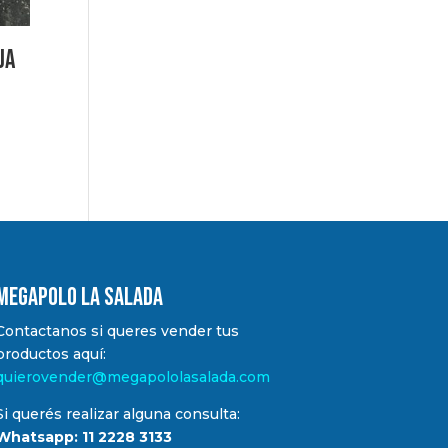
ja
MEGAPOLO LA SALADA
Contactanos si queres vender tus
productos aquí:
quierovender@megapololasalada.com
Si querés realizar alguna consulta:
Whatsapp: 11 2228 3133