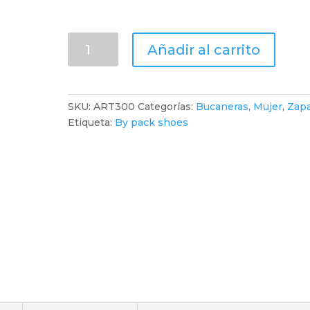
Bucaneras
Añadir al carrito
con
Lycra®
y
plataforma
SKU:
ART300
Categorías:
Bucaneras
,
Mujer
,
Zap
cantidad
Etiqueta:
By pack shoes