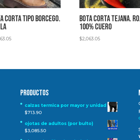
a corta tipo Borcego.
Bota corta tejana. Ro
la
100% Cuero
063.05
$
2,063.05
Productos
calzas termica por mayor y unidad
$
713.90
ojotas de adultos (por bulto)
$
3,085.50