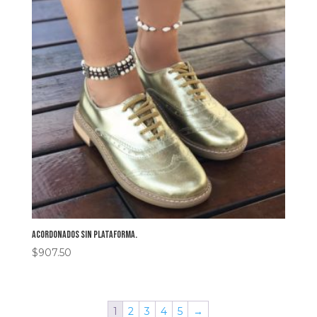
Acordonados sin plataforma.
$
907.50
1
2
3
4
5
→