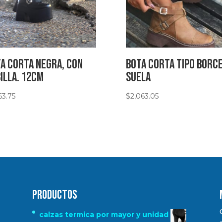
a corta negra, con
Bota corta tipo Borc
illa. 12cm
Suela
63.75
$
2,063.05
Productos
calzas termica por mayor y unidad