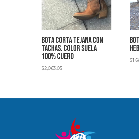
Bota corta tejana con
Bot
tachas. Color suela
heb
100% Cuero
$
1,6
$
2,063.05