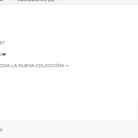
S?
o❤️
ODA LA NUEVA COLECCIÓN! ➖
la