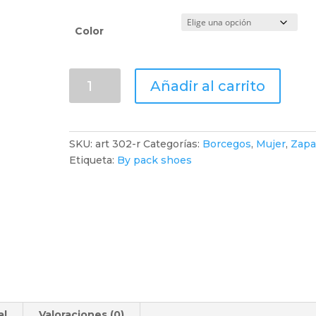
Color
Borcegos
Añadir al carrito
acordonados.
Cuero.
Rojos
cantidad
SKU:
art 302-r
Categorías:
Borcegos
,
Mujer
,
Zapa
Etiqueta:
By pack shoes
al
Valoraciones (0)