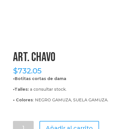
art. chavo
$
732.05
•Botitas cortas de dama
•Talles:
a consultar stock.
•
Colores
: NEGRO GAMUZA, SUELA GAMUZA.
art.
Añadir al carrito