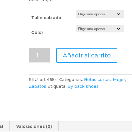
Talle calzado
Color
Bota
Añadir al carrito
corta
tejana
cinturón.
Rojas.
SKU:
art 465-r
Categorías:
Botas cortas
,
Mujer
,
100%
Zapatos
Etiqueta:
By pack shoes
Cuero
cantidad
al
Valoraciones (0)