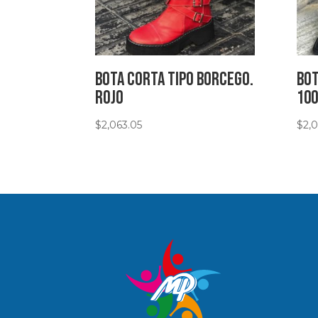
Bota corta tipo Borcego.
Bot
Rojo
10
$
2,063.05
$
2,