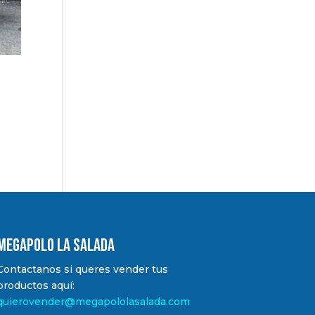
MEGAPOLO LA SALADA
Contactanos si queres vender tus
productos aquí:
quierovender@megapololasalada.com