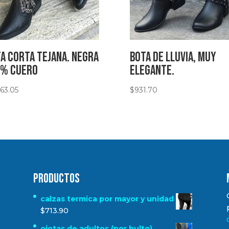
a corta tejana. Negra
Bota de lluvia, muy
0% Cuero
elegante.
063.05
$
931.70
Productos
calzas termica por mayor y unidad
$
713.90
ojotas de adultos (por bulto)