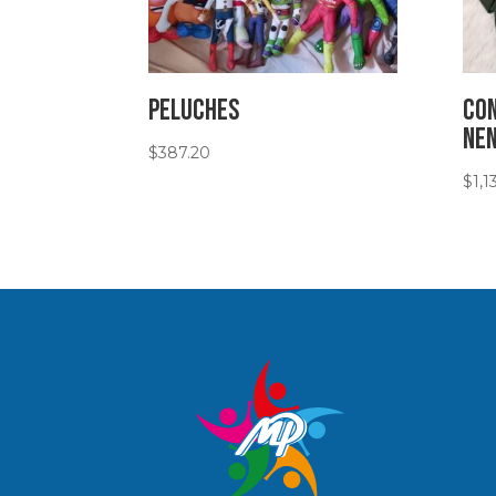
peluches
Con
ne
$
387.20
$
1,1