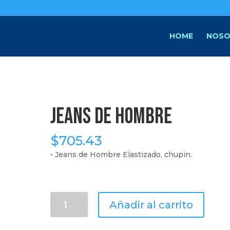
HOME
NOSO
Jeans de Hombre
$
705.43
• Jeans de Hombre Elastizado, chupin.
Jeans
Añadir al carrito
de
Hombre