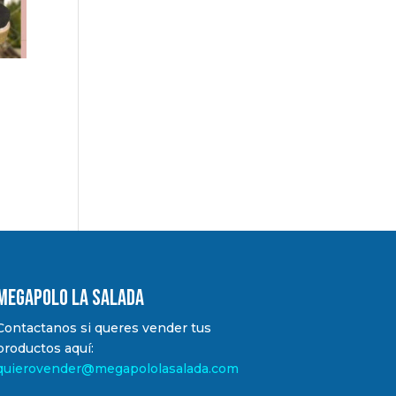
MEGAPOLO LA SALADA
Contactanos si queres vender tus
productos aquí:
quierovender@megapololasalada.com