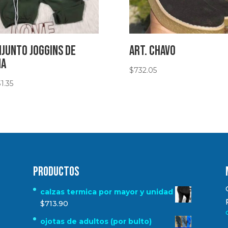
junto joggins de
art. chavo
na
$
732.05
31.35
Productos
calzas termica por mayor y unidad
$
713.90
ojotas de adultos (por bulto)