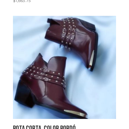
$
1,663.75
Bota corta, color bordó