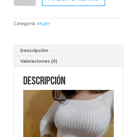
mangas
larga
,
por
Categoría:
Mujer
mayor
y
unidad
cantidad
Descripción
Valoraciones (0)
Descripción